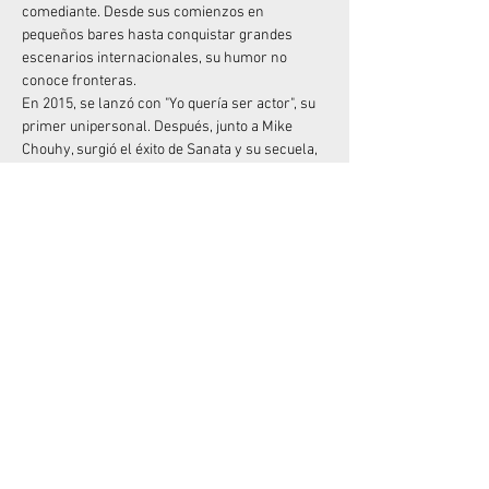
comediante. Desde sus comienzos en 
pequeños bares hasta conquistar grandes 
escenarios internacionales, su humor no 
conoce fronteras.
En 2015, se lanzó con "Yo quería ser actor", su 
primer unipersonal. Después, junto a Mike 
Chouhy, surgió el éxito de Sanata y su secuela, 
Sanata 2 (sí, no fueron muy originales con el 
nombre). Risas, sketches e improvisación 
marcaron esa etapa. Posteriormente, regresó 
a la escena en solitario con "Me quiero quejar", 
show que ahora puedes disfrutar en Amazon 
Prime. En 2023, Dario brilló en “LOL Argentina” 
y, además, ha dejado su marca en Comedy 
Central y en el Club de la Comedia en España.
Prepárate para…
LEER MÁS >