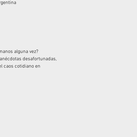
rgentina
s manos alguna vez?
anécdotas desafortunadas, 
l caos cotidiano en 