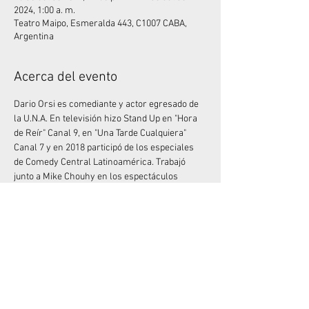
2024, 1:00 a. m.
Teatro Maipo, Esmeralda 443, C1007 CABA,
Argentina
Acerca del evento
Dario Orsi es comediante y actor egresado de 
la U.N.A. En televisión hizo Stand Up en "Hora 
de Reír" Canal 9, en "Una Tarde Cualquiera" 
Canal 7 y en 2018 participó de los especiales 
de Comedy Central Latinoamérica. Trabajó 
junto a Mike Chouhy en los espectáculos 
Sanata y Sanata 2, que fue visto por más de 
100.000 espectadores en Argentina, Paraguay, 
Uruguay y España. Actualmente presenta su 
nuevo unipersonal “Me quiero quejar”.