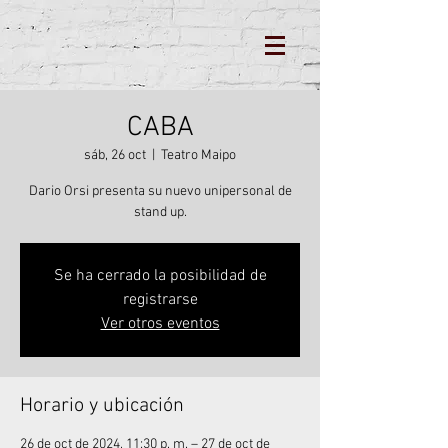
CABA
sáb, 26 oct
  |  
Teatro Maipo
Dario Orsi presenta su nuevo unipersonal de
stand up.
Se ha cerrado la posibilidad de
registrarse
Ver otros eventos
Horario y ubicación
26 de oct de 2024, 11:30 p. m. – 27 de oct de