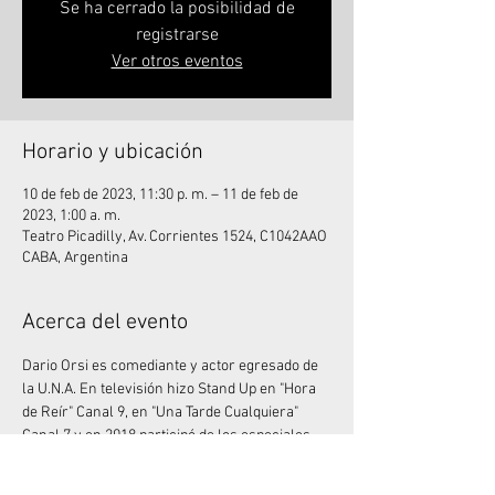
Se ha cerrado la posibilidad de
registrarse
Ver otros eventos
Horario y ubicación
10 de feb de 2023, 11:30 p. m. – 11 de feb de
2023, 1:00 a. m.
Teatro Picadilly, Av. Corrientes 1524, C1042AAO
CABA, Argentina
Acerca del evento
Dario Orsi es comediante y actor egresado de 
la U.N.A. En televisión hizo Stand Up en "Hora 
de Reír" Canal 9, en "Una Tarde Cualquiera" 
Canal 7 y en 2018 participó de los especiales 
de Comedy Central Latinoamérica. Trabajó 
junto a Mike Chouhy en los espectáculos 