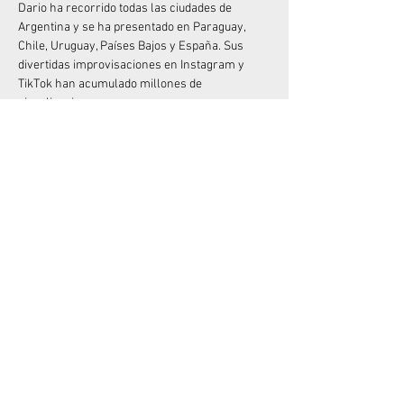
Dario ha recorrido todas las ciudades de 
Argentina y se ha presentado en Paraguay, 
Chile, Uruguay, Países Bajos y España. Sus 
divertidas improvisaciones en Instagram y 
TikTok han acumulado millones de 
visualizaciones.
Junto a Mike Chouhy, crearon los exitosos 
espectáculos "Sanata" y "Sanata 2" (muy 
originales con el nombre), que han sido vistos 
por más de 100.000 espectadores. Y si 
disfrutaste de su anterior unipersonal, "Me 
quiero quejar", no olvides que está disponible 
en Amazon Prime desde diciembre de 2022.
No dejes pasar la oportunidad de divertirte con 
el Rey del “Desastre”  en vivo!
Compartir este evento