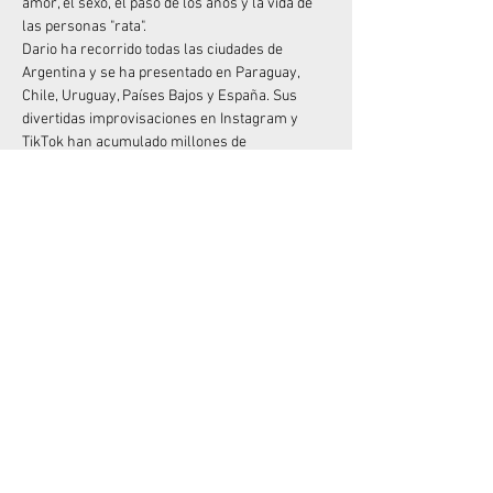
amor, el sexo, el paso de los años y la vida de 
las personas "rata".
Dario ha recorrido todas las ciudades de 
Argentina y se ha presentado en Paraguay, 
Chile, Uruguay, Países Bajos y España. Sus 
divertidas improvisaciones en Instagram y 
TikTok han acumulado millones de 
visualizaciones.
Junto a Mike Chouhy, crearon los exitosos 
espectáculos "Sanata" y "Sanata 2" (muy 
originales con el nombre), que han sido vistos 
por más de 100.000 espectadores. Y si 
disfrutaste de su anterior unipersonal, "Me 
quiero quejar", no olvides que está disponible 
en Amazon Prime desde diciembre de 2022.
No dejes pasar la oportunidad de divertirte con 
el Rey del “Desastre”  en vivo!