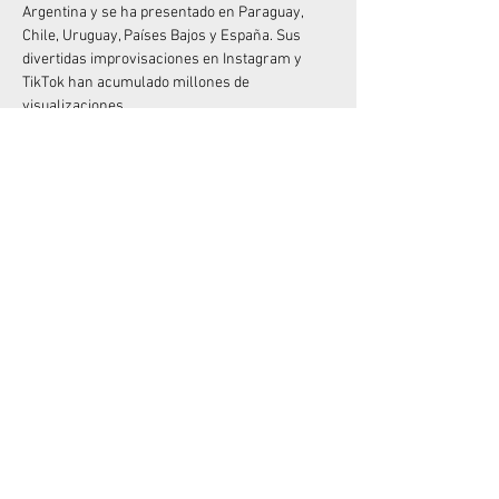
Argentina y se ha presentado en Paraguay, 
Chile, Uruguay, Países Bajos y España. Sus 
divertidas improvisaciones en Instagram y 
TikTok han acumulado millones de 
visualizaciones.
Junto a Mike Chouhy, crearon los exitosos 
espectáculos "Sanata" y "Sanata 2" (muy 
originales con el nombre), que han sido vistos 
por más de 100.000 espectadores. Y si 
disfrutaste de su anterior unipersonal, "Me 
quiero quejar", no olvides que está disponible 
en Amazon Prime desde diciembre de 2022.
No dejes pasar la oportunidad de divertirte con 
el Rey del “Desastre”  en vivo!
Compartir este evento