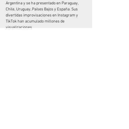
Argentina y se ha presentado en Paraguay, 
Chile, Uruguay, Países Bajos y España. Sus 
divertidas improvisaciones en Instagram y 
TikTok han acumulado millones de 
visualizaciones.
Junto a Mike Chouhy, crearon los exitosos 
espectáculos "Sanata" y "Sanata 2" (muy 
originales con el nombre), que han sido vistos 
por más de 100.000 espectadores. Y si 
disfrutaste de su anterior unipersonal, "Me 
quiero quejar", no olvides que está disponible 
en Amazon Prime desde diciembre de 2022.
No dejes pasar la oportunidad de divertirte con 
el Rey del “Desastre”  en vivo!
Compartir este evento