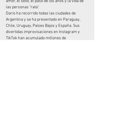
amor, el sexo, el paso de los años y la vida de 
las personas "rata".
Dario ha recorrido todas las ciudades de 
Argentina y se ha presentado en Paraguay, 
Chile, Uruguay, Países Bajos y España. Sus 
divertidas improvisaciones en Instagram y 
TikTok han acumulado millones de 
visualizaciones.
Junto a Mike Chouhy, crearon los exitosos 
espectáculos "Sanata" y "Sanata 2" (muy 
originales con el nombre), que han sido vistos 
por más de 100.000 espectadores. Y si 
disfrutaste de su anterior unipersonal, "Me 
quiero quejar", no olvides que está disponible 
en Amazon Prime desde diciembre de 2022.
No dejes pasar la oportunidad de divertirte con 
el Rey del “Desastre”  en vivo!