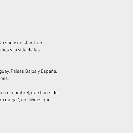
uevo show de stand-up 
ños y la vida de las 
guay, Países Bajos y España. 
ones.
con el nombre), que han sido 
o quejar", no olvides que 