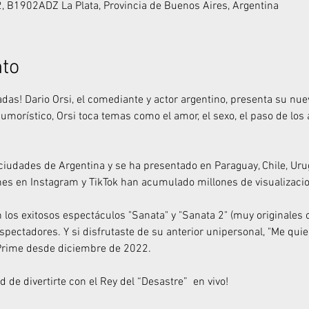
32, B1902ADZ La Plata, Provincia de Buenos Aires, Argentina
nto
jadas! Dario Orsi, el comediante y actor argentino, presenta su n
morístico, Orsi toca temas como el amor, el sexo, el paso de los a
 ciudades de Argentina y se ha presentado en Paraguay, Chile, Uru
nes en Instagram y TikTok han acumulado millones de visualizaci
 los exitosos espectáculos "Sanata" y "Sanata 2" (muy originales 
pectadores. Y si disfrutaste de su anterior unipersonal, "Me quier
Prime desde diciembre de 2022.
 de divertirte con el Rey del “Desastre”  en vivo!