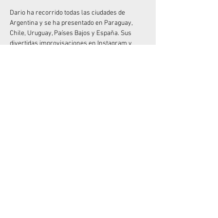
Dario ha recorrido todas las ciudades de 
Argentina y se ha presentado en Paraguay, 
Chile, Uruguay, Países Bajos y España. Sus 
divertidas improvisaciones en Instagram y 
TikTok han acumulado millones de 
visualizaciones.
 Si disfrutaste de su anterior unipersonal, "Me 
quiero quejar", no olvides que está disponible 
en Amazon Prime desde diciembre de 2022.
No dejes pasar la oportunidad de divertirte con 
el Rey del “Desastre”  en vivo!
Compartir este evento