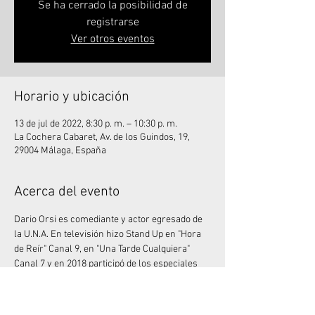
Se ha cerrado la posibilidad de
registrarse
Ver otros eventos
Horario y ubicación
13 de jul de 2022, 8:30 p. m. – 10:30 p. m.
La Cochera Cabaret, Av. de los Guindos, 19,
29004 Málaga, España
Acerca del evento
Dario Orsi es comediante y actor egresado de 
la U.N.A. En televisión hizo Stand Up en "Hora 
de Reír" Canal 9, en "Una Tarde Cualquiera" 
Canal 7 y en 2018 participó de los especiales 
de Comedy Central Latinoamérica. Trabajó 
junto a Mike Chouhy en los espectáculos 
Sanata y Sanata 2, que fue visto por más de 