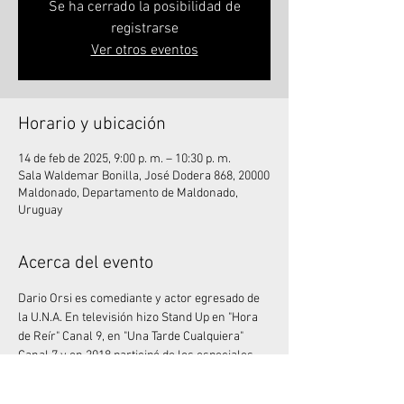
Se ha cerrado la posibilidad de
registrarse
Ver otros eventos
Horario y ubicación
14 de feb de 2025, 9:00 p. m. – 10:30 p. m.
Sala Waldemar Bonilla, José Dodera 868, 20000
Maldonado, Departamento de Maldonado,
Uruguay
Acerca del evento
Dario Orsi es comediante y actor egresado de 
la U.N.A. En televisión hizo Stand Up en "Hora 
de Reír" Canal 9, en "Una Tarde Cualquiera" 
Canal 7 y en 2018 participó de los especiales 
de Comedy Central Latinoamérica. Trabajó 
junto a Mike Chouhy en los espectáculos 