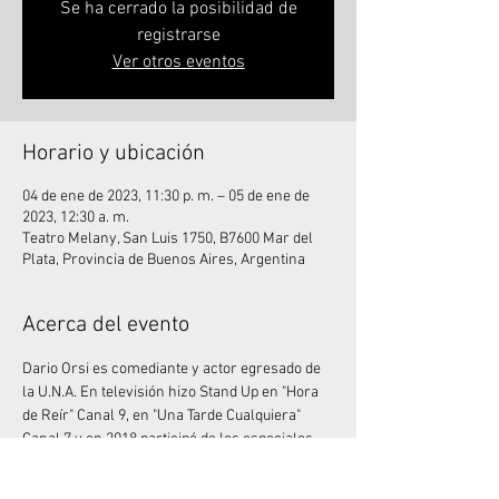
Se ha cerrado la posibilidad de
registrarse
Ver otros eventos
Horario y ubicación
04 de ene de 2023, 11:30 p. m. – 05 de ene de
2023, 12:30 a. m.
Teatro Melany, San Luis 1750, B7600 Mar del
Plata, Provincia de Buenos Aires, Argentina
Acerca del evento
Dario Orsi es comediante y actor egresado de 
la U.N.A. En televisión hizo Stand Up en "Hora 
de Reír" Canal 9, en "Una Tarde Cualquiera" 
Canal 7 y en 2018 participó de los especiales 
de Comedy Central Latinoamérica. Trabajó 
junto a Mike Chouhy en los espectáculos 