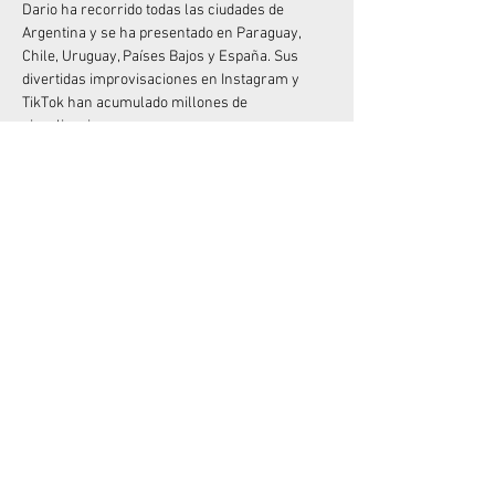
Dario ha recorrido todas las ciudades de 
Argentina y se ha presentado en Paraguay, 
Chile, Uruguay, Países Bajos y España. Sus 
divertidas improvisaciones en Instagram y 
TikTok han acumulado millones de 
visualizaciones.
Junto a Mike Chouhy, crearon los exitosos 
espectáculos "Sanata" y "Sanata 2" (muy 
originales con el nombre), que han sido vistos 
por más de 100.000 espectadores. Y si 
disfrutaste de su anterior unipersonal, "Me 
quiero quejar", no olvides que está disponible 
en Amazon Prime desde diciembre de 2022.
No dejes pasar la oportunidad de divertirte con 
el Rey del “Desastre”  en vivo!
Compartir este evento