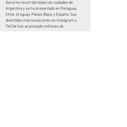
Dario ha recorrido todas las ciudades de 
Argentina y se ha presentado en Paraguay, 
Chile, Uruguay, Países Bajos y España. Sus 
divertidas improvisaciones en Instagram y 
TikTok han acumulado millones de 
visualizaciones.
Junto a Mike Chouhy, crearon los exitosos 
espectáculos "Sanata" y "Sanata 2" (muy 
originales con el nombre), que han sido vistos 
por más de 100.000 espectadores. Y si 
disfrutaste de su anterior unipersonal, "Me 
quiero quejar", no olvides que está disponible 
en Amazon Prime desde diciembre de 2022.
No dejes pasar la oportunidad de divertirte con 
el Rey del “Desastre”  en vivo!
Compartir este evento