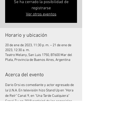
Se ha cerrado la posibilidad de
registrarse
Ver otros eventos
Horario y ubicación
20 de ene de 2023, 11:30 p. m. – 21 de ene de
2023, 12:30 a. m.
Teatro Melany, San Luis 1750, B7600 Mar del
Plata, Provincia de Buenos Aires, Argentina
Acerca del evento
Dario Orsi es comediante y actor egresado de 
la U.N.A. En televisión hizo Stand Up en "Hora 
de Reír" Canal 9, en "Una Tarde Cualquiera" 
Canal 7 y en 2018 participó de los especiales 
de Comedy Central Latinoamérica. Trabajó 
junto a Mike Chouhy en los espectáculos 