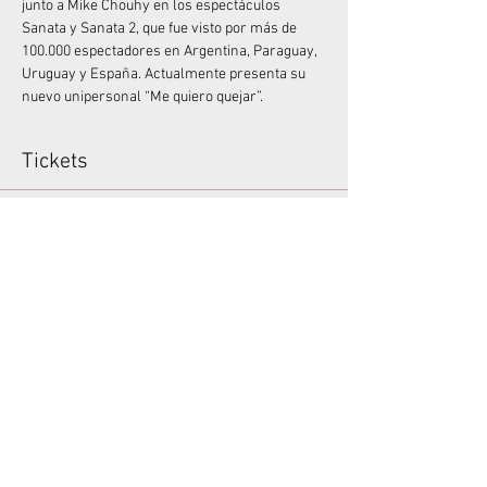
junto a Mike Chouhy en los espectáculos 
Sanata y Sanata 2, que fue visto por más de 
100.000 espectadores en Argentina, Paraguay, 
Uruguay y España. Actualmente presenta su 
nuevo unipersonal “Me quiero quejar”.
Tickets
Venta finalizada
Tipo de entrada
MQQ0319F Entrada general
Leer más
Precio
$ 990,00