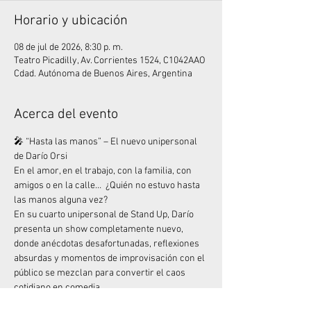
Horario y ubicación
08 de jul de 2026, 8:30 p. m.
Teatro Picadilly, Av. Corrientes 1524, C1042AAO
Cdad. Autónoma de Buenos Aires, Argentina
Acerca del evento
🎤 “Hasta las manos” – El nuevo unipersonal 
de Darío Orsi
En el amor, en el trabajo, con la familia, con 
amigos o en la calle…  ¿Quién no estuvo hasta 
las manos alguna vez?
En su cuarto unipersonal de Stand Up, Darío 
presenta un show completamente nuevo, 
donde anécdotas desafortunadas, reflexiones 
absurdas y momentos de improvisación con el 
público se mezclan para convertir el caos 
cotidiano en comedia.
🔥 Una hora para estar hasta las manos… pero 