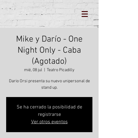
Mike y Darío - One
Night Only - Caba
(Agotado)
mié, 08 jul
  |  
Teatro Picadilly
Dario Orsi presenta su nuevo unipersonal de
stand up.
Se ha cerrado la posibilidad de
registrarse
Ver otros eventos