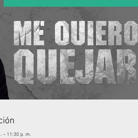
ción
. – 11:30 p. m.