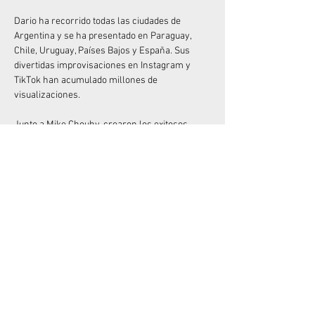
Dario ha recorrido todas las ciudades de 
Argentina y se ha presentado en Paraguay, 
Chile, Uruguay, Países Bajos y España. Sus 
divertidas improvisaciones en Instagram y 
TikTok han acumulado millones de 
visualizaciones.
Junto a Mike Chouhy, crearon los exitosos 
espectáculos "Sanata" y "Sanata 2" (muy 
originales con el nombre), que han sido vistos 
por más de 100.000 espectadores. Y si 
disfrutaste de su anterior unipersonal, "Me 
quiero quejar", no olvides que está disponible 
en Amazon Prime desde diciembre de 2022.
No dejes pasar la oportunidad de divertirte con 
el Rey del “Desastre”  en vivo!
LEER MÁS >