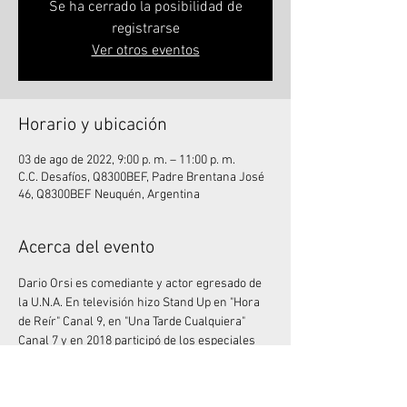
Se ha cerrado la posibilidad de
registrarse
Ver otros eventos
Horario y ubicación
03 de ago de 2022, 9:00 p. m. – 11:00 p. m.
C.C. Desafíos, Q8300BEF, Padre Brentana José
46, Q8300BEF Neuquén, Argentina
Acerca del evento
Dario Orsi es comediante y actor egresado de 
la U.N.A. En televisión hizo Stand Up en "Hora 
de Reír" Canal 9, en "Una Tarde Cualquiera" 
Canal 7 y en 2018 participó de los especiales 
de Comedy Central Latinoamérica. Trabajó 
junto a Mike Chouhy en los espectáculos 
Sanata y Sanata 2, que fue visto por más de 