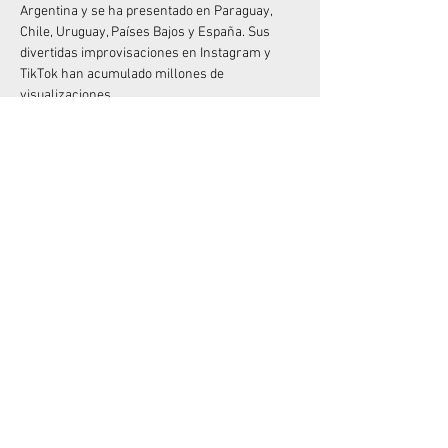
Argentina y se ha presentado en Paraguay, 
Chile, Uruguay, Países Bajos y España. Sus 
divertidas improvisaciones en Instagram y 
TikTok han acumulado millones de 
visualizaciones.
Junto a Mike Chouhy, crearon los exitosos 
espectáculos "Sanata" y "Sanata 2" (muy 
originales con el nombre), que han sido vistos 
por más de 100.000 espectadores. Y si 
disfrutaste de su anterior unipersonal, "Me 
quiero quejar", no olvides que está disponible 
en Amazon Prime desde diciembre de 2022.
No dejes pasar la oportunidad de divertirte con 
el Rey del “Desastre”  en vivo!
Compartir este evento