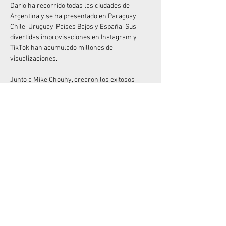
Dario ha recorrido todas las ciudades de 
Argentina y se ha presentado en Paraguay, 
Chile, Uruguay, Países Bajos y España. Sus 
divertidas improvisaciones en Instagram y 
TikTok han acumulado millones de 
visualizaciones.
Junto a Mike Chouhy, crearon los exitosos 
espectáculos "Sanata" y "Sanata 2" (muy 
originales con el nombre), que han sido vistos 
por más de 100.000 espectadores. Y si 
disfrutaste de su anterior unipersonal, "Me 
quiero quejar", no olvides que está disponible 
en Amazon Prime desde diciembre de 2022.
No dejes pasar la oportunidad de divertirte con 
el Rey del “Desastre”  en vivo!
LEER MÁS >