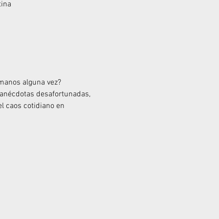
tina
s manos alguna vez?
anécdotas desafortunadas, 
l caos cotidiano en 