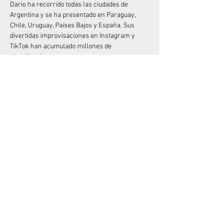
Dario ha recorrido todas las ciudades de 
Argentina y se ha presentado en Paraguay, 
Chile, Uruguay, Países Bajos y España. Sus 
divertidas improvisaciones en Instagram y 
TikTok han acumulado millones de 
visualizaciones.
Junto a Mike Chouhy, crearon los exitosos 
espectáculos "Sanata" y "Sanata 2" (muy 
originales con el nombre), que han sido vistos 
por más de 100.000 espectadores. Y si 
disfrutaste de su anterior unipersonal, "Me 
quiero quejar", no olvides que está disponible 
en Amazon Prime desde diciembre de 2022.
No dejes pasar la oportunidad de divertirte con 
el Rey del “Desastre”  en vivo!
Compartir este evento