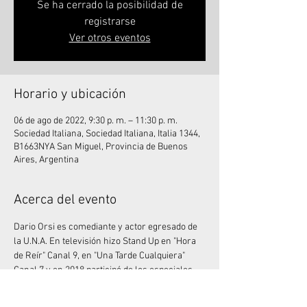
Se ha cerrado la posibilidad de
registrarse
Ver otros eventos
Horario y ubicación
06 de ago de 2022, 9:30 p. m. – 11:30 p. m.
Sociedad Italiana, Sociedad Italiana, Italia 1344,
B1663NYA San Miguel, Provincia de Buenos
Aires, Argentina
Acerca del evento
Dario Orsi es comediante y actor egresado de 
la U.N.A. En televisión hizo Stand Up en "Hora 
de Reír" Canal 9, en "Una Tarde Cualquiera" 
Canal 7 y en 2018 participó de los especiales 
de Comedy Central Latinoamérica. Trabajó 
junto a Mike Chouhy en los espectáculos 