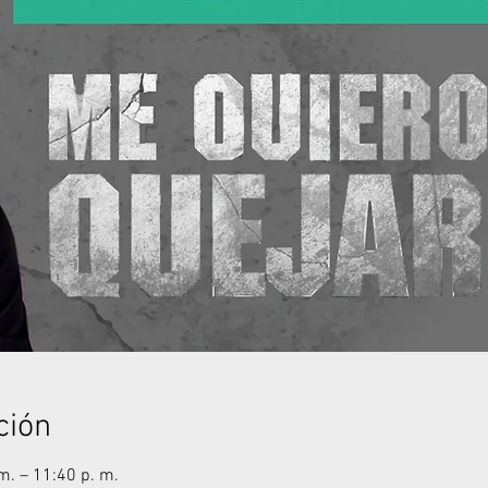
ción
m. – 11:40 p. m.