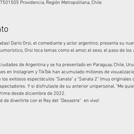
7501505 Providencia, Región Metropolitana, Chile
nto
jadas! Dario Orsi, el comediante y actor argentino, presenta su n
morístico, Orsi toca temas como el amor, el sexo, el paso de los a
 ciudades de Argentina y se ha presentado en Paraguay, Chile, Uru
nes en Instagram y TikTok han acumulado millones de visualizaci
 los exitosos espectáculos "Sanata" y "Sanata 2" (muy originales 
pectadores. Y si disfrutaste de su anterior unipersonal, "Me quier
Prime desde diciembre de 2022.
 de divertirte con el Rey del “Desastre”  en vivo!