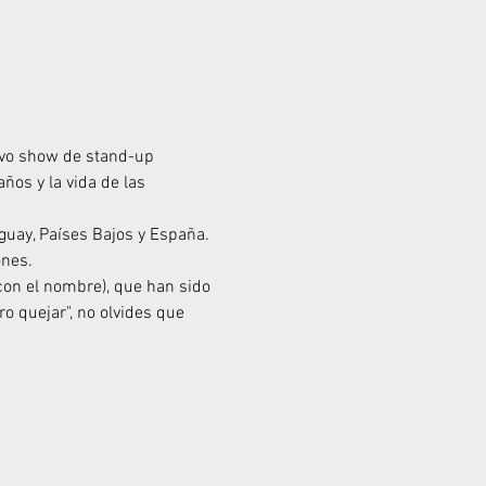
uevo show de stand-up 
ños y la vida de las 
guay, Países Bajos y España. 
ones.
con el nombre), que han sido 
o quejar", no olvides que 