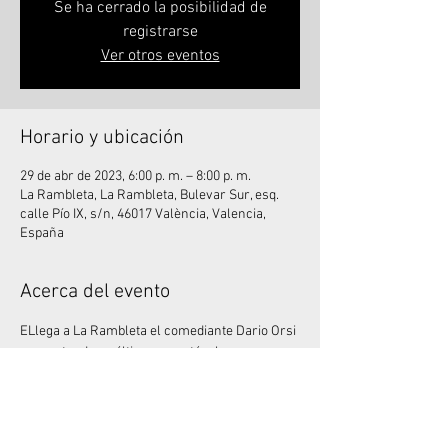
Se ha cerrado la posibilidad de
registrarse
Ver otros eventos
Horario y ubicación
29 de abr de 2023, 6:00 p. m. – 8:00 p. m.
La Rambleta, La Rambleta, Bulevar Sur, esq.
calle Pío IX, s/n, 46017 València, Valencia,
España
Acerca del evento
ELlega a La Rambleta el comediante Dario Orsi 
presentando su último espectáculo 
unipersonal, "
Me quiero quejar"
, donde, entre 
quejas y quejas, muestra su mirada del mundo 
y su concepto sobre la felicidad.
Mucha queja y también mucha risa, acércate a 