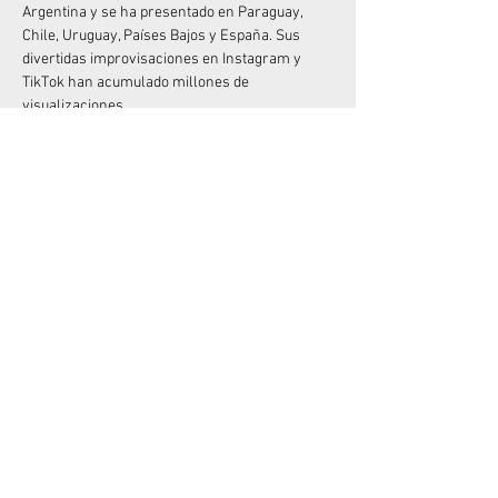
Argentina y se ha presentado en Paraguay, 
Chile, Uruguay, Países Bajos y España. Sus 
divertidas improvisaciones en Instagram y 
TikTok han acumulado millones de 
visualizaciones.
Junto a Mike Chouhy, crearon los exitosos 
espectáculos "Sanata" y "Sanata 2" (muy 
originales con el nombre), que han sido vistos 
por más de 100.000 espectadores. Y si 
disfrutaste de su anterior unipersonal, "Me 
quiero quejar", no olvides que está disponible 
en Amazon Prime desde diciembre de 2022.
No dejes pasar la oportunidad de divertirte con 
el Rey del “Desastre”  en vivo!
Compartir este evento